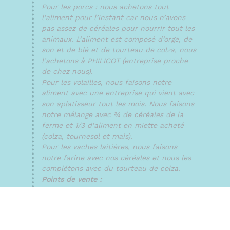
Pour les porcs : nous achetons tout
l’aliment pour l’instant car nous n’avons
pas assez de céréales pour nourrir tout les
animaux. L’aliment est composé d’orge, de
son et de blé et de tourteau de colza, nous
l’achetons à PHILICOT (entreprise proche
de chez nous).
Pour les volailles, nous faisons notre
aliment avec une entreprise qui vient avec
son aplatisseur tout les mois. Nous faisons
notre mélange avec ¾ de céréales de la
ferme et 1/3 d’aliment en miette acheté
(colza, tournesol et mais).
Pour les vaches laitières, nous faisons
notre farine avec nos céréales et nous les
complétons avec du tourteau de colza.
Points de vente :
Nous vendons principalement dans 3
magasins de producteurs :
Au Terroir à Saint-Étienne où vous trouvez
essentiellement nos volailles, entières ou