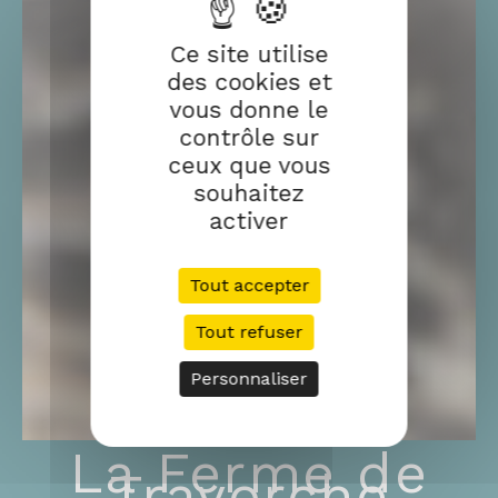
Ce site utilise
des cookies et
vous donne le
contrôle sur
ceux que vous
souhaitez
activer
Tout accepter
Tout refuser
Personnaliser
La Ferme de
Travorche