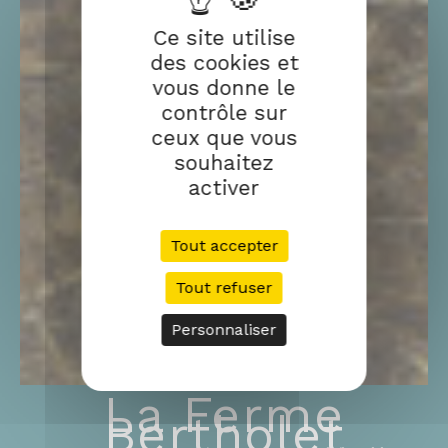
Ce site utilise
des cookies et
vous donne le
contrôle sur
ceux que vous
souhaitez
activer
Tout accepter
Tout refuser
Personnaliser
La Ferme
Bertholet