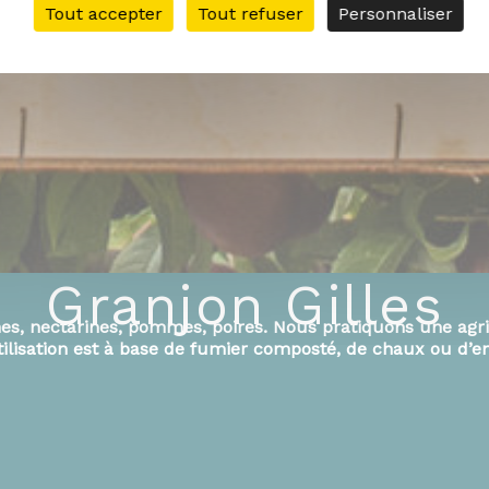
Tout accepter
Tout refuser
Personnaliser
Granjon Gilles
hes, nectarines, pommes, poires
. Nous pratiquons une agr
tilisation est à base de fumier composté, de chaux ou d’e