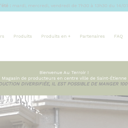
'été :
mardi, mercredi, vendredi de 7h30 à 13h30 du 14/07
rs
Produits
Produits en +
Partenaires
FAQ
Bienvenue Au Terroir !
Magasin de producteurs en centre ville de Saint-Étienne
UCTION DIVERSIFIÉE, IL EST POSSIBLE DE MANGER 100%