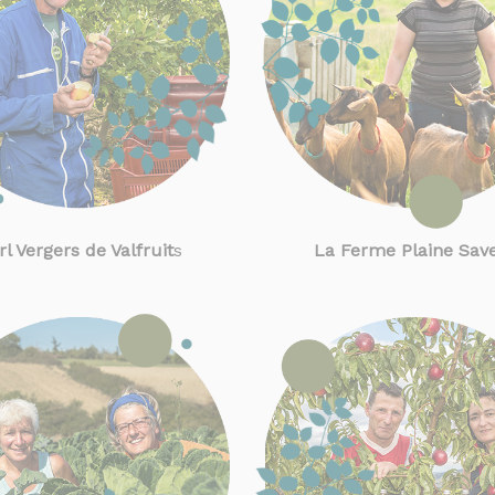
rl Vergers de Valfruit
s
La Ferme Plaine Sav