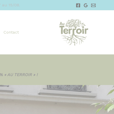
 au 15/08.
Contact
 « AU TERROIR » !