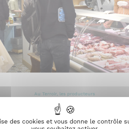
Au Terroir, les producteurs
sont aussi les vendeurs !
 30 ans, nous vous proposons des produits de qualité et en
sans précurseurs, Au Terroir a toujours à cœur de valor
e et de la nature. Nous souhaitons que notre magasin soi
lise des cookies et vous donne le contrôle 
d’informations, ouvert sur nos campagnes et le quartier.
vous souhaitez activer