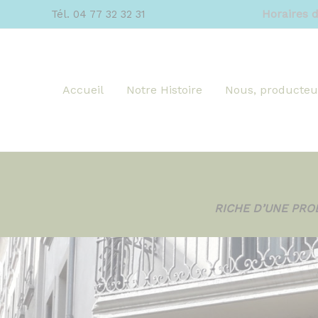
Aller
Panneau de gestion des cookies
Horaires d
Tél. 04 77 32 32 31
au
contenu
Accueil
Notre Histoire
Nous, producteu
RICHE D’UNE PROD