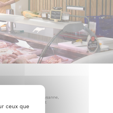
 circuit-court.
iser une agriculture paysanne,
t un lieu d’échanges et
sur ceux que